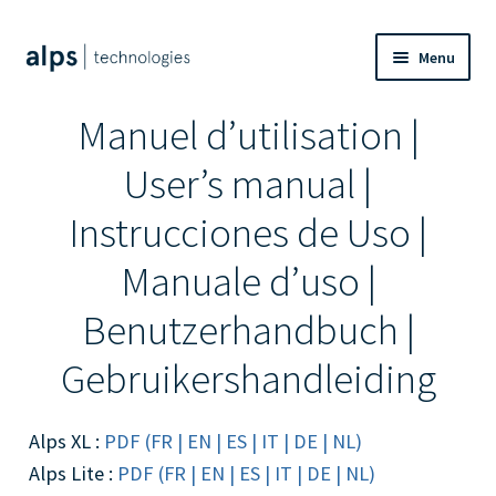
Aller
Aller
Menu
à
au
la
contenu
Présentation
Manuel d’utilisation |
navigation
Technologie
User’s manual |
Instrucciones de Uso |
Boutique
Manuale d’uso |
Actualités
Benutzerhandbuch |
Gebruikershandleiding
Alps XL :
PDF (FR | EN | ES | IT | DE | NL)
Alps Lite :
PDF (FR | EN | ES | IT | DE | NL)