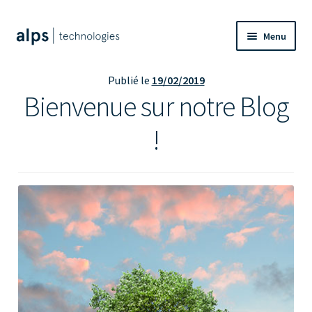
Aller
Aller
Menu
à
au
la
contenu
Présentation
Publié le
19/02/2019
navigation
Bienvenue sur notre Blog
Technologie
!
Boutique
Actualités